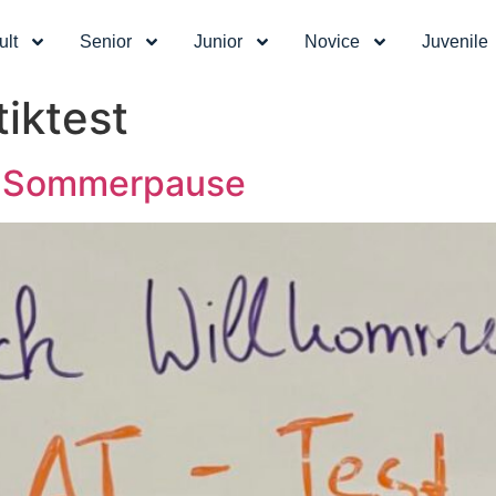
ult
Senior
Junior
Novice
Juvenile
tiktest
 der Sommerpause