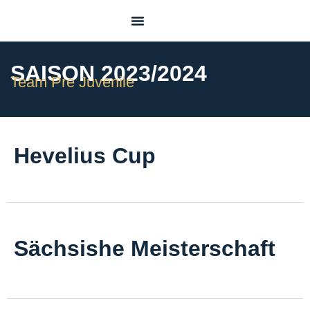
Pre Juvenile
SAISON 2023/2024
Team Pre Juvenile
Hevelius Cup
Sächsishe Meisterschaft