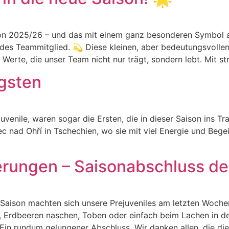
aison 2025/26 – und das mit einem ganz besonderen Symbo
edes Teammitglied. 💫 Diese kleinen, aber bedeutungsvolle
Werte, die unser Team nicht nur trägt, sondern lebt. Mit st
ngsten
uvenile, waren sogar die Ersten, die in dieser Saison ins Tr
rec nad Ohří in Tschechien, wo sie mit viel Energie und Be
erungen – Saisonabschluss de
Saison machten sich unsere Prejuveniles am letzten Woch
 Erdbeeren naschen, Toben oder einfach beim Lachen in der
in rundum gelungener Abschluss. Wir danken allen, die die