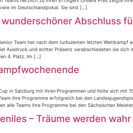
en Teams herzlich zu ihren Erfolgen! Unsere Pres zeigte ihr
wie im Deutschlandpokal. Sie sind […]
 wunderschöner Abschluss fü
Senior Team hat nach dem turbulenten letzten Wettkampf en
el Ausdruck und echter Präsenz verabschiedeten sie sich mi
n 4. Platz. Im […]
kampfwochenende
 in Salzburg mit ihren Programmen und holte sich mit 156,
Team ihre Programme erfolgreich bei den Landesjugendspiele
 alle Teams ihre Programme bei den Sächsischen Meister
uveniles – Träume werden wah