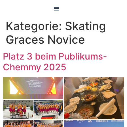
Pre Juvenile
Kategorie:
Skating
Graces Novice
Platz 3 beim Publikums-
Chemmy 2025