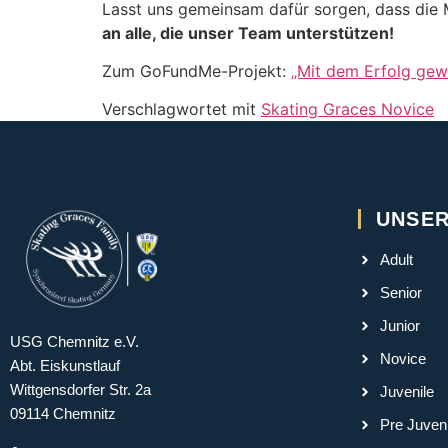
Lasst uns gemeinsam dafür sorgen, dass die M
an alle, die unser Team unterstützen!
Zum GoFundMe-Projekt:
„Mit dem Erfolg gew
Verschlagwortet mit
Skating Graces Novice
UNSER
Adult
Senior
Junior
USG Chemnitz e.V.
Novice
Abt. Eiskunstlauf
Wittgensdorfer Str. 2a
Juvenile
09114 Chemnitz
Pre Juveni